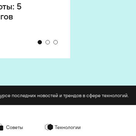
оты: 5
е
троля
гов
ами
последних новостей и трендов в сфере технологий.
Б
Советы
Технологии