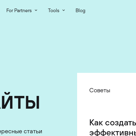
For Partners
Tools
Blog
Советы
Рынок
Команда
АЙТЫ
Американс
Как выгляд
Как создат
технологич
день из жи
эффективн
компании,
руководите
ересные статьи