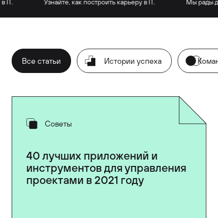
.
Узнайте, как построить карьеру в IT.
Мы рады дели
Все статьи
Истории успеха
Кома
Советы
40 лучших приложений и
инструментов для управления
проектами в 2021 году