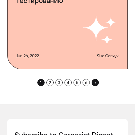
тестированию
Jun 26, 2022
Яна Савчук
1
2
3
4
5
6
Subscribe to Careerist Digest