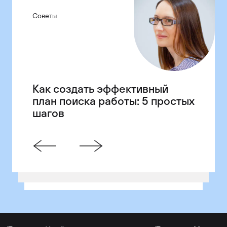
Советы
Рынок
Команда
Как создать эффективный
Американские
Как выглядит один день из
план поиска работы: 5 простых
технологические компании,
жизни руководителя отдела
шагов
основанные иммигрантами
контроля качества