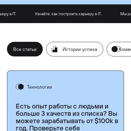
 в IT.
Узнайте, как построить карьеру в IT.
Мы рады 
Все статьи
Истории успеха
Кома
Технологии
Есть опыт работы с людьми и
больше 3 качеств из списка? Вы
можете зарабатывать от $100k в
год. Проверьте себя