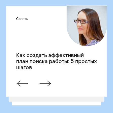
Советы
Рынок
Команда
Как создать эффективный
Американские
Как выглядит один день из
план поиска работы: 5 простых
технологические компании,
жизни руководителя отдела
шагов
основанные иммигрантами
контроля качества