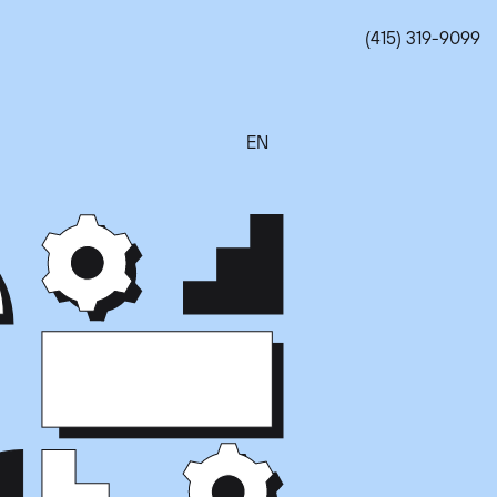
(415) 319-9099
EN