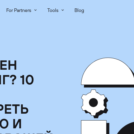
For Partners
Tools
Blog
ЕН
Г? 10
РЕТЬ
Ю И