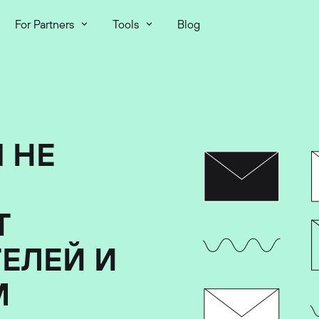
For Partners
Tools
Blog
 НЕ
Е
Т
ЕЛЕЙ И
М