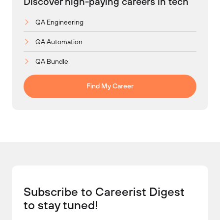
Discover high-paying careers in tech
QA Engineering
QA Automation
QA Bundle
Find My Career
Subscribe to Careerist Digest
to stay tuned!