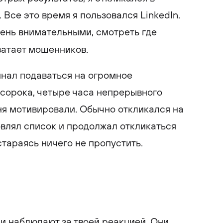
 Все это время я пользовался LinkedIn.
чень внимательными, смотреть где
ватает мошенников.
инал подаваться на огромное
 сорока, четыре часа непрерывного
ня мотивировали. Обычно откликался на
овлял список и продолжал откликаться
стараясь ничего не пропустить.
и наблюдают за твоей реакцией. Они