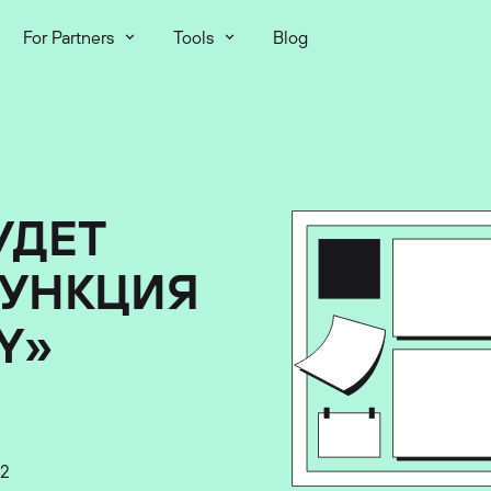
For Partners
Tools
Blog
УДЕТ
ФУНКЦИЯ
Y»
22