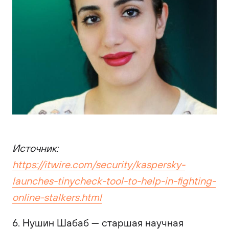
Источник:
https://itwire.com/security/kaspersky-
launches-tinycheck-tool-to-help-in-fighting-
online-stalkers.html
6. Нушин Шабаб — старшая научная