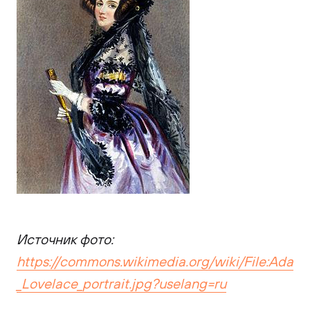
Источник фото:
https://commons.wikimedia.org/wiki/File:Ada
_Lovelace_portrait.jpg?uselang=ru