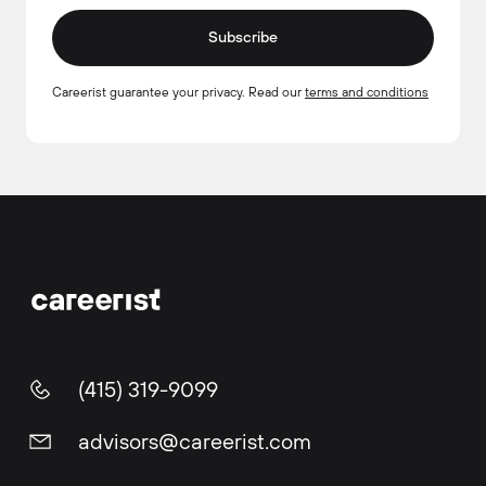
Subscribe
Careerist guarantee your privacy. Read our
terms and conditions
(415) 319-9099
advisors@careerist.com