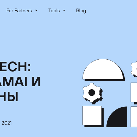
For Partners
Tools
Blog
ECH:
AMAI И
ИНЫ
, 2021