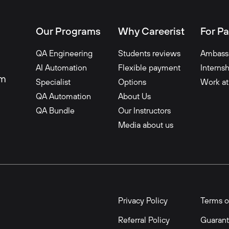
Our Programs
Why Careerist
For Pa
QA Engineering
Students reviews
Ambass
AI Automation
Flexible payment
Interns
om
Specialist
Options
Work at
QA Automation
About Us
QA Bundle
Our Instructors
Media about us
Privacy Policy
Terms o
Referral Policy
Guaran