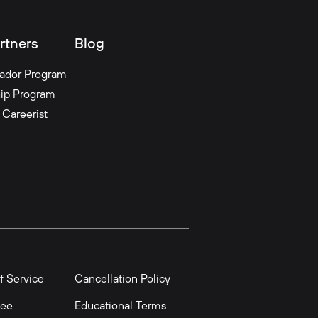
rtners
Blog
ador Program
hip Program
 Careerist
f Service
Cancellation Policy
tee
Educational Terms