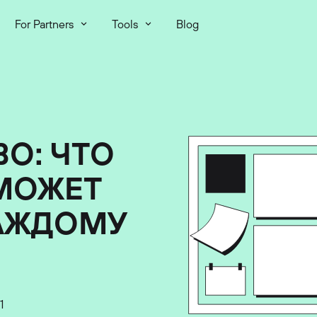
For Partners
Tools
Blog
О: ЧТО
 МОЖЕТ
АЖДОМУ
1